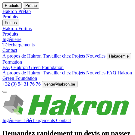
Produits
Préfab
Hakron-Préfab
Produits
Fortius
Hakron-Fortius
Produits
Ingénierie
Téléchargements
Contact
À propos de Hakron
Travailler chez
Projets
Nouvelles
Hakademie
Formation
FAQ
Hakron Green Foundation
À propos de Hakron
Travailler chez
Projets
Nouvelles
FAQ
Hakron
Green Foundation
+32 (0) 54 31 76 76
vente@hakron.be
Ingénierie
Téléchargements
Contact
Demandez rapidement un devis ou passez